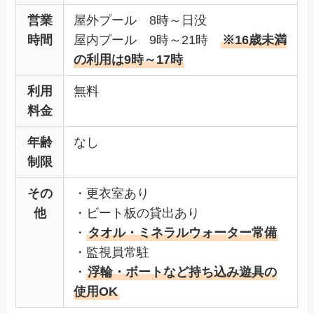
営業
屋外プール 8時～日没
時間
屋内プール 9時～21時
※16歳未満
の利用は9時～17時
利用
無料
料金
年齢
なし
制限
その
・更衣室あり
他
・ビート板の貸出あり
・
タオル・ミネラルウォーター常備
・監視員常駐
・
浮輪・ボートなど持ち込み遊具の
使用OK