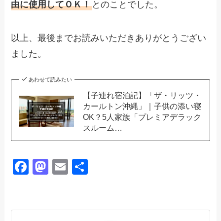
由に使用してＯＫ！
とのことでした。
以上、最後までお読みいただきありがとうござい
ました。
あわせて読みたい
【子連れ宿泊記】「ザ・リッツ・
カールトン沖縄」｜子供の添い寝
OK？5人家族「プレミアデラック
スルーム…
F
M
E
共
a
a
m
有
c
st
ail
e
o