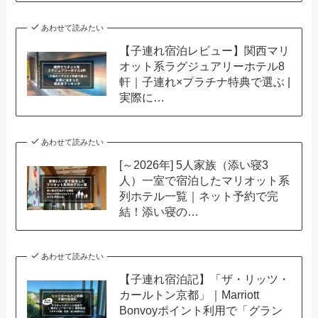
あわせて読みたい
【子連れ宿泊レビュー】関西マリ
オット系ラグジュアリーホテル8
軒｜子連れ×プラチナ特典で選ぶ |
実際に…
あわせて読みたい
[～2026年] 5人家族（添い寝3
人）一室で宿泊したマリオット系
列ホテル一覧｜ネット予約で完
結！添い寝の…
あわせて読みたい
【子連れ宿泊記】「ザ・リッツ・
カールトン京都」｜Marriott
Bonvoyポイント利用で「グラン