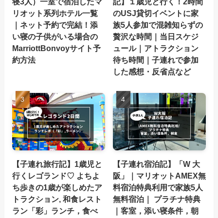
寝3人）一室で宿泊したマ
記】１歳児と行く！2時間
リオット系列ホテル一覧
のUSJ貸切イベントに家
｜ネット予約で完結！添
族5人参加で混雑知らずの
い寝の子供がいる場合の
贅沢な時間｜当日スケジ
MarriottBonvoyサイト予
ュール｜アトラクション
約方法
待ち時間｜子連れで参加
した感想・反省点など
【子連れ旅行記】1歳児と
【子連れ宿泊記】「W 大
行くレゴランド♡ よちよ
阪」｜マリオットAMEX無
ち歩きの1歳が楽しめたア
料宿泊特典利用で家族5人
トラクション, 和食レスト
無料宿泊｜ プラチナ特典
ラン「彩」ランチ，食べ
｜客室，添い寝条件，朝