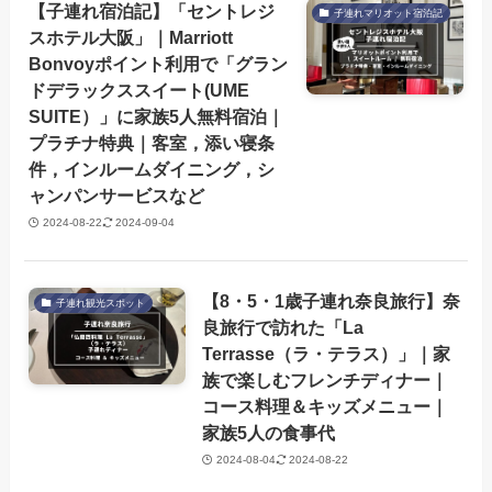
【子連れ宿泊記】「セントレジ
子連れマリオット宿泊記
スホテル大阪」｜Marriott
Bonvoyポイント利用で「グラン
ドデラックススイート(UME
SUITE）」に家族5人無料宿泊｜
プラチナ特典｜客室，添い寝条
件，インルームダイニング，シ
ャンパンサービスなど
2024-08-22
2024-09-04
【8・5・1歳子連れ奈良旅行】奈
子連れ観光スポット
良旅行で訪れた「La
Terrasse（ラ・テラス）」｜家
族で楽しむフレンチディナー｜
コース料理＆キッズメニュー｜
家族5人の食事代
2024-08-04
2024-08-22