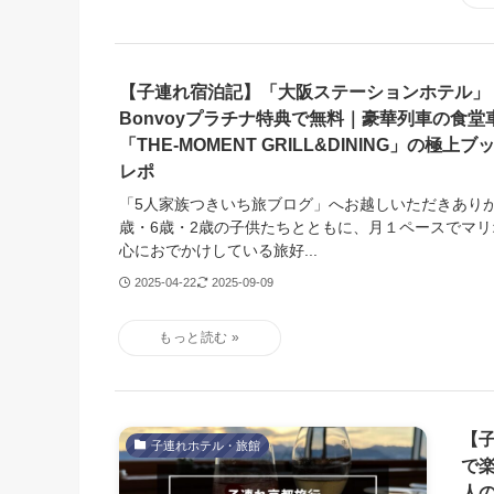
【子連れ宿泊記】「大阪ステーションホテル」｜Ma
Bonvoyプラチナ特典で無料｜豪華列車の食
「THE-MOMENT GRILL&DINING」の極
レポ
「5人家族つきいち旅ブログ」へお越しいただきあり
歳・6歳・2歳の子供たちとともに、月１ペースでマ
心におでかけしている旅好...
2025-04-22
2025-09-09
【
子連れホテル・旅館
で
人