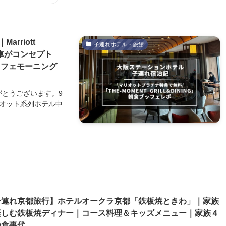
rriott
子連れホテル・旅館
堂車がコンセプト
上ブッフェモーニング
がとうございます。9
リオット系列ホテル中
子連れ京都旅行】ホテルオークラ京都「鉄板焼ときわ」｜家族
楽しむ鉄板焼ディナー｜コース料理＆キッズメニュー｜家族４
の食事代