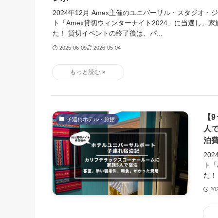
2024年12月 Amex主催のユニバーサル・スタジオ
ト「Amex貸切ウィンターナイト2024」に当選し、
た！ 貸切イベントの終了後は、パ...
2025-06-09
2026-05-04
【9
子連れホテル・旅館
人
泊
20
ト「
た！
20