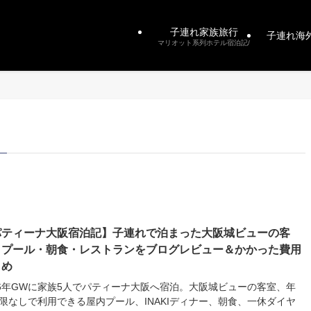
子連れ家族旅行
子連れ海
マリオット系列ホテル宿泊記/
パティーナ大阪宿泊記】子連れで泊まった大阪城ビューの客
・プール・朝食・レストランをブログレビュー＆かかった費用
とめ
26年GWに家族5人でパティーナ大阪へ宿泊。大阪城ビューの客室、年
限なしで利用できる屋内プール、INAKIディナー、朝食、一休ダイヤ