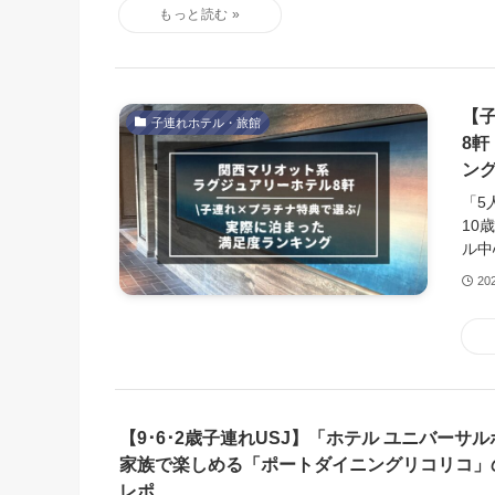
【
子連れホテル・旅館
8軒
ン
「5
10
ル中
20
【9･6･2歳子連れUSJ】「ホテル ユニバーサ
家族で楽しめる「ポートダイニングリコリコ」
レポ