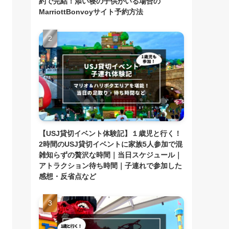
約で完結！添い寝の子供がいる場合の
MarriottBonvoyサイト予約方法
【USJ貸切イベント体験記】１歳児と行く！
2時間のUSJ貸切イベントに家族5人参加で混
雑知らずの贅沢な時間｜当日スケジュール｜
アトラクション待ち時間｜子連れで参加した
感想・反省点など