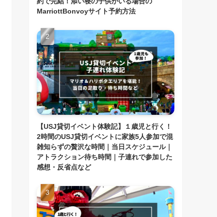
約で完結！添い寝の子供がいる場合の
MarriottBonvoyサイト予約方法
【USJ貸切イベント体験記】１歳児と行く！
2時間のUSJ貸切イベントに家族5人参加で混
雑知らずの贅沢な時間｜当日スケジュール｜
アトラクション待ち時間｜子連れで参加した
感想・反省点など