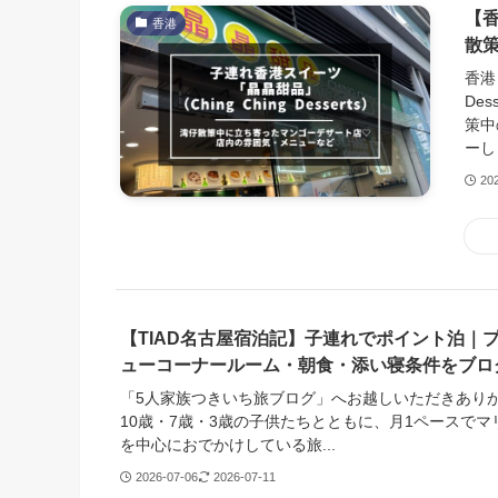
【香
香港
散
香港
De
策中
ーし
20
【TIAD名古屋宿泊記】子連れでポイント泊｜
ューコーナールーム・朝食・添い寝条件をブロ
「5人家族つきいち旅ブログ」へお越しいただきあり
10歳・7歳・3歳の子供たちとともに、月1ペースで
を中心におでかけしている旅...
2026-07-06
2026-07-11