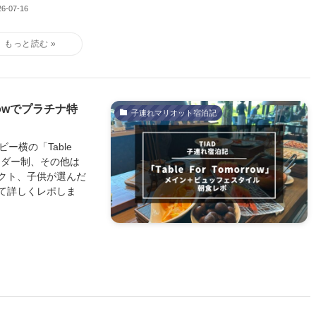
26-07-16
rrowでプラチナ特
子連れマリオット宿泊記
ー横の「Table
オーダー制、その他は
クト、子供が選んだ
て詳しくレポしま