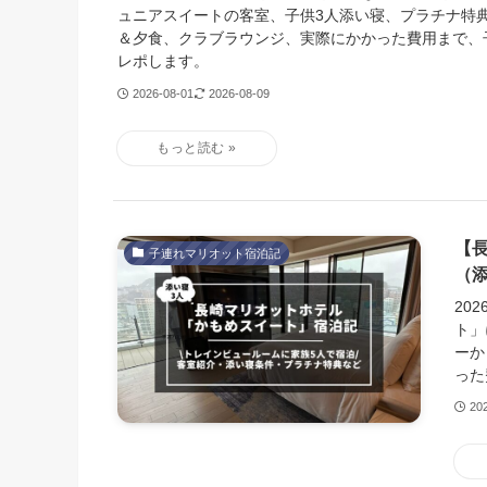
ュニアスイートの客室、子供3人添い寝、プラチナ特典、
＆夕食、クラブラウンジ、実際にかかった費用まで、
レポします。
2026-08-01
2026-08-09
【
子連れマリオット宿泊記
（
20
ト」
ーか
った
20