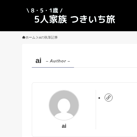
ホーム
aiの執筆記事
ai
– Author –
ai