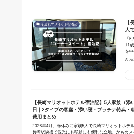
【
子連れマリオット宿泊記
人
「5
11
を中
20
【長崎マリオットホテル宿泊記】5人家族（添い
日｜2タイプの客室・添い寝・プラチナ特典・
費用まとめ
2026年4月、春休みに家族5人で長崎マリオットホテル
長崎駅隣接で観光にも移動にも便利な立地。かもめス