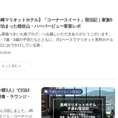
長崎マリオットホテル】「コーナースイート」宿泊記｜家族5
で泊まった稲佐山・ハーバービュー客室レポ
人家族つきいち旅ブログ」へお越しいただきありがとうございます。
歳・7歳・3歳の子供たちとともに、月1ペースでマリオット系列ホテル
心におでかけしている旅...
26-08-09
寝3人）で2泊3
子連れマリオット宿泊記
朝食・ラウンジ・
に2泊しました。JR
イート・コーナージ