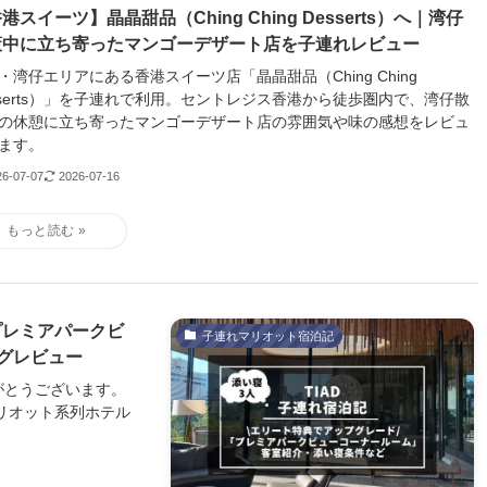
港スイーツ】晶晶甜品（Ching Ching Desserts）へ｜湾仔
策中に立ち寄ったマンゴーデザート店を子連れレビュー
・湾仔エリアにある香港スイーツ店「晶晶甜品（Ching Ching
sserts）」を子連れで利用。セントレジス香港から徒歩圏内で、湾仔散
の休憩に立ち寄ったマンゴーデザート店の雰囲気や味の感想をレビュ
ます。
26-07-07
2026-07-16
プレミアパークビ
子連れマリオット宿泊記
グレビュー
がとうございます。
マリオット系列ホテル