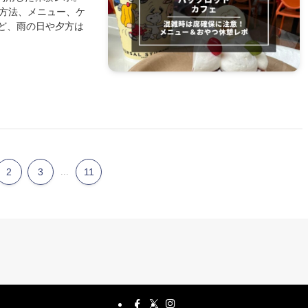
文方法、メニュー、ケ
ど、雨の日や夕方は
2
3
...
11