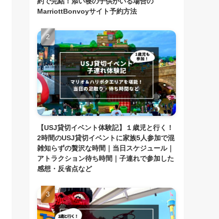
約で完結！添い寝の子供がいる場合の
MarriottBonvoyサイト予約方法
【USJ貸切イベント体験記】１歳児と行く！
2時間のUSJ貸切イベントに家族5人参加で混
雑知らずの贅沢な時間｜当日スケジュール｜
アトラクション待ち時間｜子連れで参加した
感想・反省点など