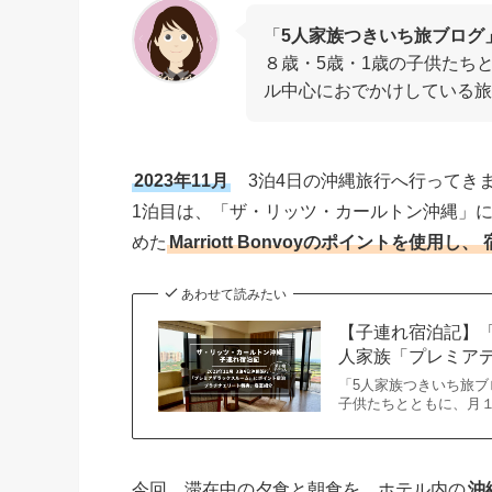
「
5人家族つきいち旅ブログ
８歳・5歳・1歳の子供たち
ル中心におでかけしている旅
2023年11月
3泊4日の沖縄旅行へ行ってき
1泊目は、「ザ・リッツ・カールトン沖縄」に
めた
Marriott Bonvoyのポイントを使用し、
あわせて読みたい
【子連れ宿泊記】「
人家族「プレミア
「5人家族つきいち旅ブ
子供たちとともに、月
今回、滞在中の夕食と朝食を、ホテル内の
沖