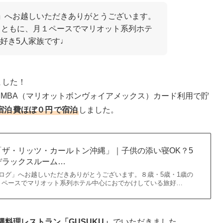
」
へお越しいただきありがとうございます。
とともに、月１ペースでマリオット系列ホテ
好き5人家族です♩
ました！
MBA（マリオットボンヴォイアメックス）カード利用で貯
宿泊
費ほぼ０円
で宿泊
しました。
ザ・リッツ・カールトン沖縄」｜子供の添い寝OK？5
デラックスルーム…
ログ」へお越しいただきありがとうございます。８歳・5歳・1歳の
１ペースでマリオット系列ホテル中心におでかけしている旅好…
縄料理レストラン「GUSUKU」
でいただきました。