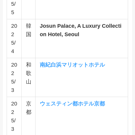
5/
5
20
韓
Josun Palace, A Luxury Collecti
2
国
on Hotel, Seoul
5/
4
20
和
南紀白浜マリオットホテル
2
歌
5/
山
3
20
京
ウェスティン都ホテル京都
2
都
5/
3