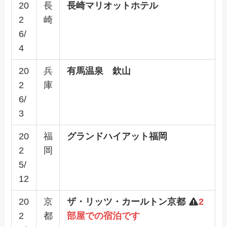
20
長
長崎マリオットホテル
2
崎
6/
4
20
兵
有馬温泉 欽山
2
庫
6/
3
20
福
グランドハイアット福岡
2
岡
5/
12
20
京
ザ・リッツ・カールトン京都
2
2
都
部屋での宿泊です