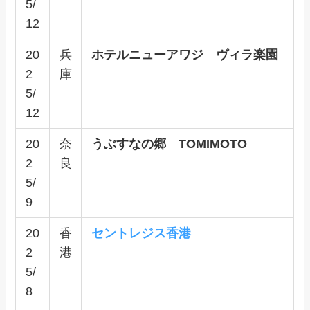
5/
12
20
兵
ホテルニューアワジ ヴィラ楽園
2
庫
5/
12
20
奈
うぶすなの郷 TOMIMOTO
2
良
5/
9
20
香
セントレジス香港
2
港
5/
8