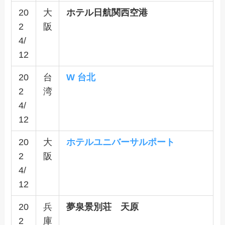
20
大
ホテル日航関西空港
2
阪
4/
12
20
台
W 台北
2
湾
4/
12
20
大
ホテルユニバーサルポート
2
阪
4/
12
20
兵
夢泉景別荘 天原
2
庫