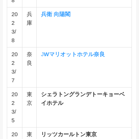
8
20
兵
兵衛 向陽閣
2
庫
3/
8
20
奈
J
Wマリオットホテル奈良
2
良
3/
7
20
東
シェラトングランデトーキョーベ
2
京
イホテル
3/
5
20
東
リッツカールトン東京