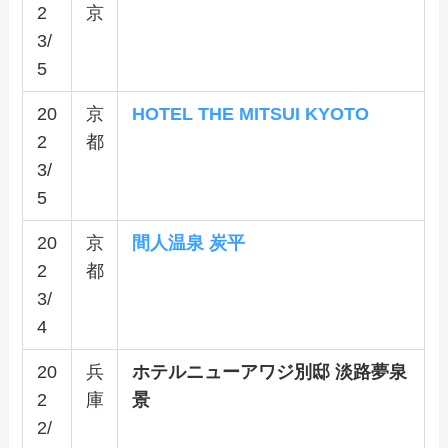
2
京
3/
5
20
京
HOTEL THE MITSUI KYOTO
2
都
3/
5
20
京
間人温泉 炭平
2
都
3/
4
20
兵
ホテルニューアワジ別邸 淡路夢泉
2
庫
景
2/