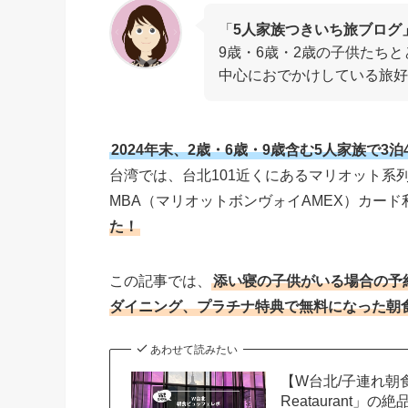
「
5人家族つきいち旅ブログ
9歳・6歳・2歳の子供たち
中心におでかけしている旅好
2024年末、2歳・6歳・9歳含む5人家族で
台湾では、台北101近くにあるマリオット系
MBA（マリオットボンヴォイAMEX）カー
た！
この記事では、
添い寝の子供がいる場合の予
ダイニング、プラチナ特典で無料になった朝
あわせて読みたい
【W台北/子連れ朝食
Reataurant