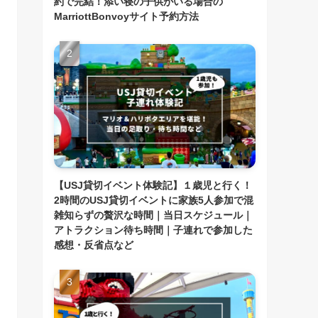
約で完結！添い寝の子供がいる場合の
MarriottBonvoyサイト予約方法
【USJ貸切イベント体験記】１歳児と行く！
2時間のUSJ貸切イベントに家族5人参加で混
雑知らずの贅沢な時間｜当日スケジュール｜
アトラクション待ち時間｜子連れで参加した
感想・反省点など