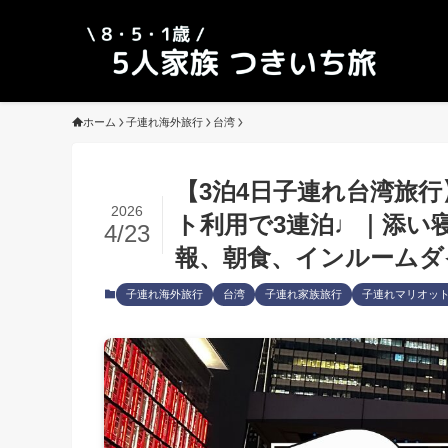
ホーム
子連れ海外旅行
台湾
【3泊4日子連れ台湾旅
2026
ト利用で3連泊♩｜添い寝
4/23
報、朝食、インルームダ
子連れ海外旅行
台湾
子連れ家族旅行
子連れマリオッ