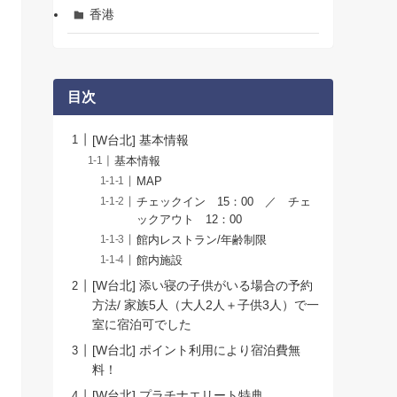
香港
目次
[W台北] 基本情報
基本情報
MAP
チェックイン 15：00 ／ チェ
ックアウト 12：00
館内レストラン/年齢制限
館内施設
[W台北] 添い寝の子供がいる場合の予約
方法/ 家族5人（大人2人＋子供3人）で一
室に宿泊可でした
[W台北] ポイント利用により宿泊費無
料！
[W台北] プラチナエリート特典