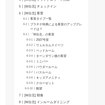
[W台北] チェックイン
[W台北] 客室
客室タイプ一覧
プラチナ特典による客室のアップグレ
ードは？
「W台北」の客室
2507号室
ウェルカムスイーツ
ベッドルーム
ターンダウン後の客室
ミニバー
パウダールーム
バスルーム
キッズアメニティ
クローゼット
眺望
[W台北] 朝食
[W台北] インルームダイニング