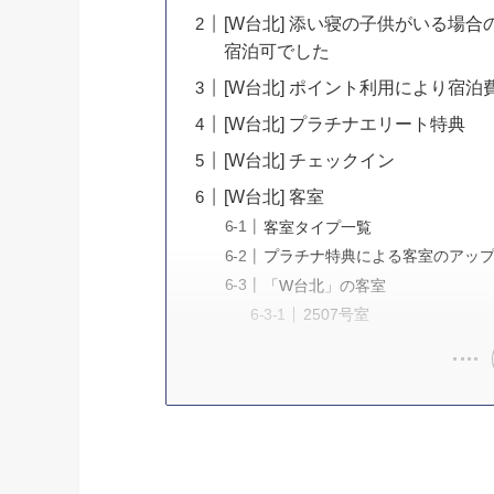
[W台北] 添い寝の子供がいる場合
宿泊可でした
[W台北] ポイント利用により宿泊
[W台北] プラチナエリート特典
[W台北] チェックイン
[W台北] 客室
客室タイプ一覧
プラチナ特典による客室のアッ
「W台北」の客室
2507号室