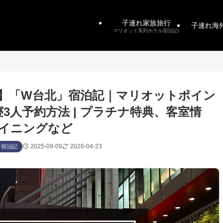
子連れ家族旅行
子連れ海
マリオット系列ホテル宿泊記/
行】「W台北」宿泊記｜マリオットポイン
3人予約方法 | プラチナ特典、客室情
イニングなど
2025-09-09
2026-04-23
ト宿泊記