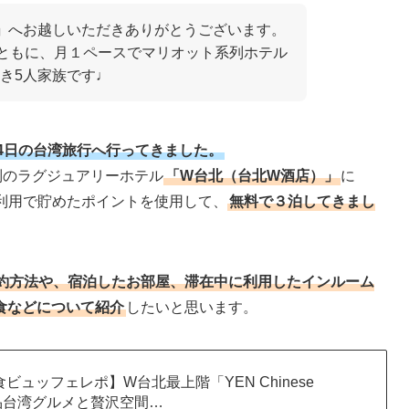
」
へお越しいただきありがとうございます。
とともに、月１ペースでマリオット系列ホテル
き5人家族です♩
3泊4日の台湾旅行へ行ってきました。
列のラグジュアリーホテル
「W台北（台北W酒店）」
に
ド利用で貯めたポイントを使用して、
無料で３泊してきまし
約方法や、宿泊したお部屋、滞在中に利用したインルーム
食などについて紹介
したいと思います。
ビュッフェレポ】W台北最上階「YEN Chinese
」の絶品台湾グルメと贅沢空間…