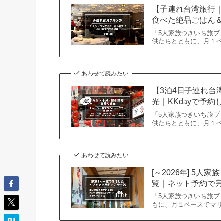
【子連れ台湾旅行
食べた絶品ごはん
「5人家族つきいち旅ブ
供たちとともに、月１ペ
あわせて読みたい
【3泊4日子連れ
光｜KKdayで予
「5人家族つきいち旅ブ
供たちとともに、月１
あわせて読みたい
[～2026年] 5
覧｜ネット予約で
「5人家族つきいち旅ブ
もに、月１ペースでマ