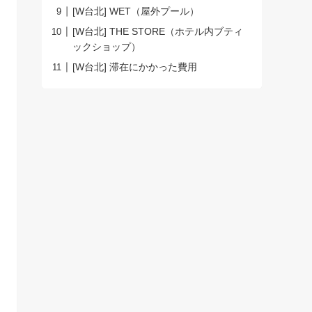
[W台北] WET（屋外プール）
[W台北] THE STORE（ホテル内ブティ
ックショップ）
[W台北] 滞在にかかった費用