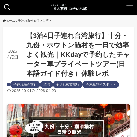
ホーム
子連れ海外旅行
台湾
【3泊4日子連れ台湾旅行】十分・
九份・ホウトン猫村を一日で効率
2026
よく観光｜KKdayで予約したチャ
4/23
ーター車プライベートツアー(日
本語ガイド付き）体験レポ
子連れ海外旅行
台湾
子連れ家族旅行
子連れ観光スポット
2025-10-01
2026-04-23