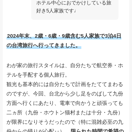
ホテル中心におでかけしている旅
好き5人家族です♩
2024年末、2歳・6歳・9歳含む5人家族で3泊4日
の台湾旅行へ行ってきました。
わが家の旅行スタイルは、自分たちで航空券・ホ
テルを手配する個人旅行。
観光も基本的には自分たちで計画をたててまわる
のですが、今回、台北から少し足をのばして九份
方面へ行くにあたり、電車で向かうと頑張っても
二ヵ所（九份・ホウトン猫村または十分・九份）
が限界になりそうだったので（特に混雑必至の九
份からの帰りが心配‥）、
限られた時間で希望の