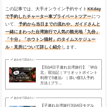
この記事では、大手オンライン予約サイト
KKday
で予約したチャーター車プライベートツアー
につ
いて、
予約から当日までの流れや、ガイドさんと
一緒にまわった台湾旅行で人気の観光地「九份」
「十分」「ホウトン猫村」のタイムスケジュー
ル・見所について詳しく紹介
します。
あわせて読みたい
【3泊4日子連れ台湾旅行】「W台
北」宿泊記｜マリオットポイント
利用で3連泊♩｜添い寝3人予約
方法 | プラ…
あわせて読みたい
【子連れ台湾旅行3泊4日モデル