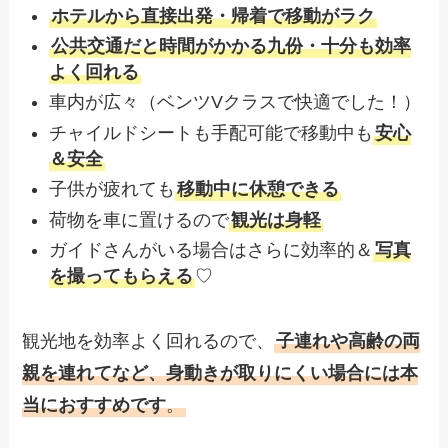
ホテルから直接出発・帰着で移動がラク
公共交通だと時間がかかる九份・十分も効率
よく回れる
車内が広々（ベンツVクラスで快適でした！）
チャイルドシートも手配可能で移動中も
安心
＆安全
子供が疲れても
移動中に休憩できる
荷物を車に置けるので
観光は身軽
ガイドさんがいる場合はさらに効率的＆
写真
を撮ってもらえる
♡
観光地を効率よく回れるので、
子連れや高齢の両
親を連れてなど、身動きが取りにくい場合には本
当におすすめです
。