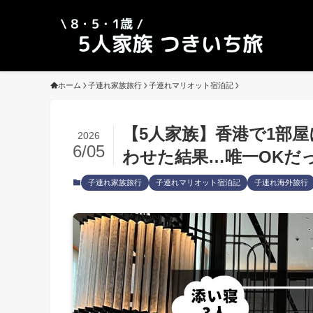
ホーム
子連れ家族旅行
子連れマリオット宿泊記
【5人家族】香港で1部
2026
6/05
わせた結果…唯一OKだ
子連れ家族旅行
子連れマリオット宿泊記
子連れ海外旅行