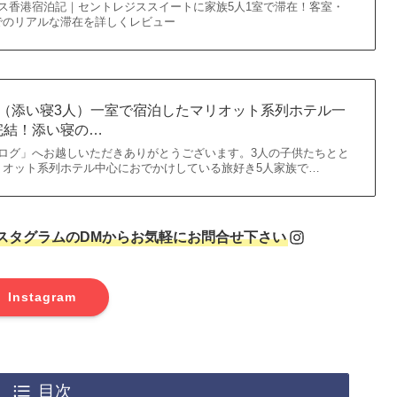
ス香港宿泊記｜セントレジススイートに家族5人1室で滞在！客室・
でのリアルな滞在を詳しくレビュー
人家族（添い寝3人）一室で宿泊したマリオット系列ホテル一
完結！添い寝の…
ログ」へお越しいただきありがとうございます。3人の子供たちとと
リオット系列ホテル中心におでかけしている旅好き5人家族で…
スタグラムのDMからお気軽にお問合せ下さい
Instagram
目次