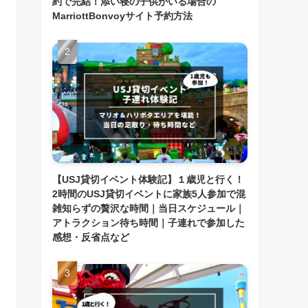
約で完結！添い寝の子供がいる場合の
MarriottBonvoyサイト予約方法
【USJ貸切イベント体験記】１歳児と行く！
2時間のUSJ貸切イベントに家族5人参加で混
雑知らずの贅沢な時間｜当日スケジュール｜
アトラクション待ち時間｜子連れで参加した
感想・反省点など